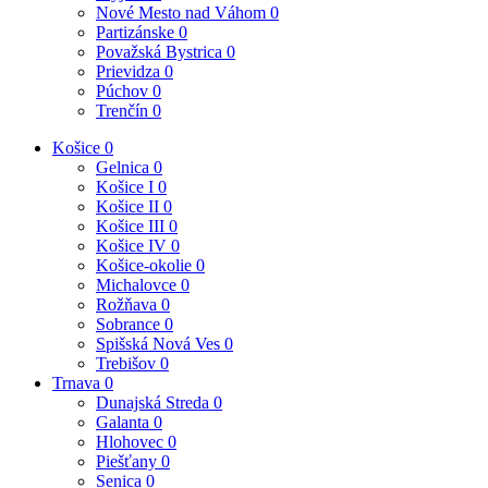
Nové Mesto nad Váhom
0
Partizánske
0
Považská Bystrica
0
Prievidza
0
Púchov
0
Trenčín
0
Košice
0
Gelnica
0
Košice I
0
Košice II
0
Košice III
0
Košice IV
0
Košice-okolie
0
Michalovce
0
Rožňava
0
Sobrance
0
Spišská Nová Ves
0
Trebišov
0
Trnava
0
Dunajská Streda
0
Galanta
0
Hlohovec
0
Piešťany
0
Senica
0