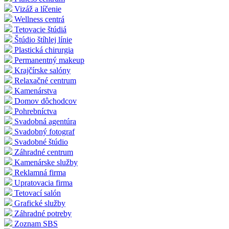
Vizáž a líčenie
Wellness centrá
Tetovacie štúdiá
Štúdio štíhlej línie
Plastická chirurgia
Permanentný makeup
Krajčírske salóny
Relaxačné centrum
Kamenárstva
Domov dôchodcov
Pohrebníctva
Svadobná agentúra
Svadobný fotograf
Svadobné štúdio
Záhradné centrum
Kamenárske služby
Reklamná firma
Upratovacia firma
Tetovací salón
Grafické služby
Záhradné potreby
Zoznam SBS