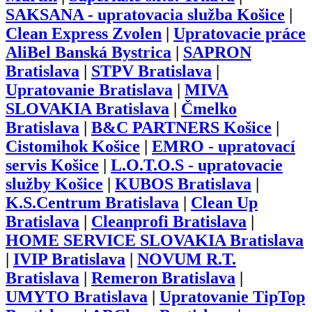
SAKSANA - upratovacia služba Košice
|
Clean Express Zvolen
|
Upratovacie práce
AliBel Banská Bystrica
|
SAPRON
Bratislava
|
STPV Bratislava
|
Upratovanie Bratislava
|
MIVA
SLOVAKIA Bratislava
|
Čmelko
Bratislava
|
B&C PARTNERS Košice
|
Cistomihok Košice
|
EMRO - upratovací
servis Košice
|
L.O.T.O.S - upratovacie
služby Košice
|
KUBOS Bratislava
|
K.S.Centrum Bratislava
|
Clean Up
Bratislava
|
Cleanprofi Bratislava
|
HOME SERVICE SLOVAKIA Bratislava
|
IVIP Bratislava
|
NOVUM R.T.
Bratislava
|
Remeron Bratislava
|
UMYTO Bratislava
|
Upratovanie TipTop