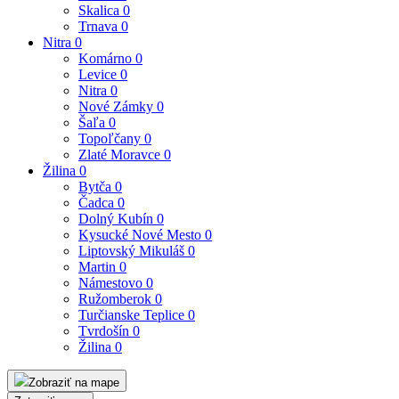
Skalica
0
Trnava
0
Nitra
0
Komárno
0
Levice
0
Nitra
0
Nové Zámky
0
Šaľa
0
Topoľčany
0
Zlaté Moravce
0
Žilina
0
Bytča
0
Čadca
0
Dolný Kubín
0
Kysucké Nové Mesto
0
Liptovský Mikuláš
0
Martin
0
Námestovo
0
Ružomberok
0
Turčianske Teplice
0
Tvrdošín
0
Žilina
0
Zobraziť na mape