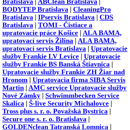
Bratislava
|
ABClean Bratislava
|
BODYTEP Bratislava
|
CleaningPro
Bratislava
|
IPservis Bratislava
|
CDS
Bratislava
|
TOMI - Čistiace a
upratovacie práce Košice
|
ALA BAMA,
upratovací servis Žilina
|
ALA BAMA,
upratovací servis Bratislava
|
Upratovacie
služby Frankie LV Levice
|
Upratovacie
služby Frankie BS Banská Štiavnica
|
Upratovacie služby Frankie ZH Žiar nad
Hronom
|
Upratovacia firma SIBA Servis
Martin
|
AMC service Upratovacie služby
Nové Zámky
|
Schwimmbecken Service
Skalica
|
Š-live Security Michalovce
|
Tross plus s. r. o. Považská Bystrica
|
Secure one s. r. o. Bratislava
|
GOLDENclean Tatranská Lomnica
|