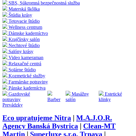
SBS, Súkromná bezpečnostná služba
Materská škôlka
Štúdia krásy
Tetovacie štúdio
Wellness centrum
Dámske kaderníctvo
Krajčírsky salón
Nechtové štúdio
Salóny krásy
Video kameraman
Relaxačné centrá
Solárne štúdio
Kozmetické služby
Farmárske potraviny
Pánske kaderníctva
Gazdovské
Masážny
Estetické
potraviny
Barber
salón
klinky
Prevádzky
Eco upratujeme Nitra
|
M.A.J.O.R.
Agency Banská Bystrica
|
Clean-MT
Martin
|
Superluxe s.r.o. Trnava
|