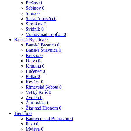
Prešov
0
Sabinov
0
Snina
0
Stará Ľubovňa
0
Stropkov
0
Svidník
0
Vranov nad Topľou
0
Banská Bystrica
0
Banská Bystrica
0
Banská Štiavnica
0
Brezno
0
Detva
0
Krupina
0
Lučenec
0
Poltár
0
Revúca
0
Rimavská Sobota
0
Veľký Krtíš
0
Zvolen
0
Žarnovica
0
Žiar nad Hronom
0
Trenčín
0
Bánovce nad Bebravou
0
Ilava
0
Myjava
0