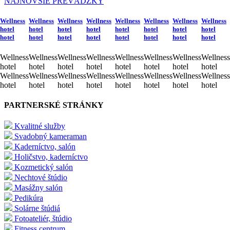
NAJNOVŠIE PREVÁDZKY
Wellness
Wellness
Wellness
Wellness
Wellness
Wellness
Wellness
Wellness
hotel
hotel
hotel
hotel
hotel
hotel
hotel
hotel
hotel
hotel
hotel
hotel
hotel
hotel
hotel
hotel
Wellness
Wellness
Wellness
Wellness
Wellness
Wellness
Wellness
Wellness
hotel
hotel
hotel
hotel
hotel
hotel
hotel
hotel
Wellness
Wellness
Wellness
Wellness
Wellness
Wellness
Wellness
Wellness
hotel
hotel
hotel
hotel
hotel
hotel
hotel
hotel
PARTNERSKÉ STRÁNKY
Kvalitné služby
Svadobný kameraman
Kaderníctvo, salón
Holičstvo, kaderníctvo
Kozmetický salón
Nechtové štúdio
Masážny salón
Pedikúra
Solárne štúdiá
Fotoateliér, štúdio
Fitness centrum