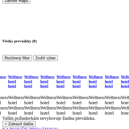
Zatvoriť mapu
Všetky prevádzky (
0
)
Rozširený filter
Zrušiť výber
ness
Wellness
Wellness
Wellness
Wellness
Wellness
Wellness
Wellness
Well
hotel
hotel
hotel
hotel
hotel
hotel
hotel
hotel
hotel
hotel
hotel
hotel
hotel
hotel
hotel
hotel
ness
Wellness
Wellness
Wellness
Wellness
Wellness
Wellness
Wellness
Well
l
hotel
hotel
hotel
hotel
hotel
hotel
hotel
hote
ness
Wellness
Wellness
Wellness
Wellness
Wellness
Wellness
Wellness
Well
l
hotel
hotel
hotel
hotel
hotel
hotel
hotel
hote
Vaším požiadavkám nevyhovuje žiadna prevádzka.
Zobraziť ďalšie