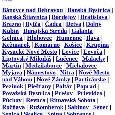
Bánovce nad Bebravou
|
Banská Bystrica
|
Banská Štiavnica
|
Bardejov
|
Bratislava
|
Brezno
|
Bytča
|
Čadca
|
Detva
|
Dolný
Kubín
|
Dunajská Streda
|
Galanta
|
Gelnica
|
Hlohovec
|
Humenné
|
Ilava
|
Kežmarok
|
Komárno
|
Košice
|
Krupina
|
Kysucké Nové Mesto
|
Levice
|
Levoča
|
Liptovský Mikuláš
|
Lučenec
|
Malacky
|
Martin
|
Medzilaborce
|
Michalovce
|
Myjava
|
Námestovo
|
Nitra
|
Nové Mesto
nad Váhom
|
Nové Zámky
|
Partizánske
|
Pezinok
|
Piešťany
|
Poltár
|
Poprad
|
Považská Bystrica
|
Prešov
|
Prievidza
|
Púchov
|
Revúca
|
Rimavská Sobota
|
Rožňava
|
Ružomberok
|
Sabinov
|
Senec
|
Senica
|
Skalica
|
Snina
|
Sobrance
|