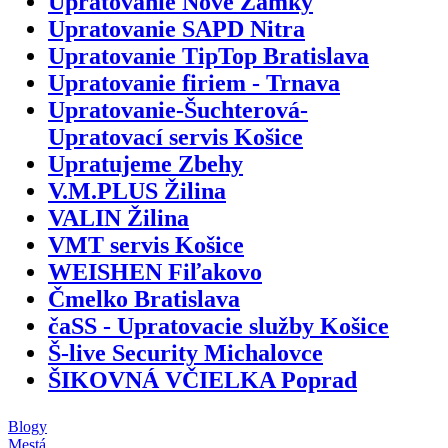
Upratovanie Nové Zámky
Upratovanie SAPD Nitra
Upratovanie TipTop Bratislava
Upratovanie firiem - Trnava
Upratovanie-Šuchterová-
Upratovací servis Košice
Upratujeme Zbehy
V.M.PLUS Žilina
VALIN Žilina
VMT servis Košice
WEISHEN Fiľakovo
Čmelko Bratislava
čaSS - Upratovacie služby Košice
Š-live Security Michalovce
ŠIKOVNÁ VČIELKA Poprad
Blogy
Mestá