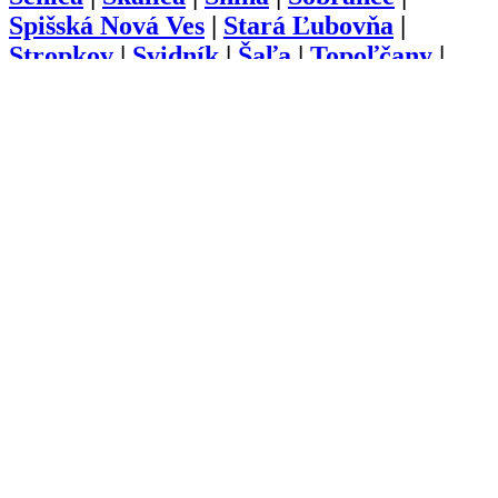
Spišská Nová Ves
|
Stará Ľubovňa
|
Stropkov
|
Svidník
|
Šaľa
|
Topoľčany
|
Trebišov
|
Trenčín
|
Trnava
|
Turčianske
Teplice
|
Tvrdošín
|
Veľký Krtíš
|
Vranov
nad Topľou
|
Zlaté Moravce
|
Zvolen
|
Žarnovica
|
Žiar nad Hronom
|
Žilina
O nás
Kariéra
Prihlásenie
Pridať firmu
Obchodné podmienky
Služby
Anketa
Virtual Tour
Dopyt
Internetová stránka
Iplatforma s.r.o. Klokoč 28,
962 25 Klokoč