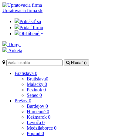
Upratovacia firma
sk
Prihlásiť sa
Pridať firmu
Obľúbené
Dopyt
Anketa
Hľadať (
)
Bratislava
0
Bratislava
0
Malacky
0
Pezinok
0
Senec
0
Prešov
0
Bardejov
0
Humenné
0
Kežmarok
0
Levoča
0
Medzilaborce
0
Poprad
0