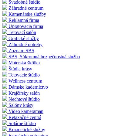
Svadobné štúdio
Záhradné centrum
Kamenárske služby
Reklamná firma
Upratovacia firma
Tetovací salón
Grafické služby
Záhradné potreby
Zoznam SBS
SBS, Súkromná bezpečnostná služba
Materská škôlka
Štúdia krásy
Tetovacie štúdio
Wellness centrum
Dámske kaderníctvo
Krajčírsky salón
Nechtové štúdio
Salóny krásy
Video kameraman
Relaxačné centrá
Solárne štúdio
Kozmetické služby
Farmárske potraviny