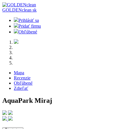
GOLDENclean
sk
Prihlásiť sa
Pridať firmu
Obľúbené
Mapa
Recenzie
Obľúbené
Zdieľať
AquaPark Miraj