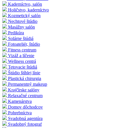
Kaderníctvo, salón
Holičstvo, kaderníctvo
Kozmetický salón
Nechtové štúdio
Masážny salón
Pedikúra
Solárne štúdiá
Fotoateliér, štúdio
Fitness centrum
Vizáž a líčenie
Wellness centrá
Tetovacie štúdiá
Štúdio štíhlej línie
Plastická chirurgia
Permanentný makeup
Krajčírske salóny
Relaxačné centrum
Kamenárstva
Domov dôchodcov
Pohrebníctva
Svadobná agentúra
Svadobný fotograf