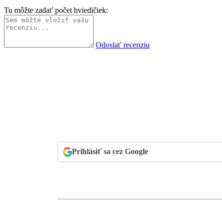
Tu môžte zadať počet hviedičiek:
Odoslať recenziu
Prihlásiť sa cez Google