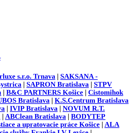
y
luxe s.r.o. Trnava
|
SAKSANA -
ystrica
|
SAPRON Bratislava
|
STPV
a
|
B&C PARTNERS Košice
|
Cistomihok
BOS Bratislava
|
K.S.Centrum Bratislava
va
|
IVIP Bratislava
|
NOVUM R.T.
a
|
ABClean Bratislava
|
BODYTEP
tiace a upratovacie práce Košice
|
ALA
cie služby Frankie LV Levice
|