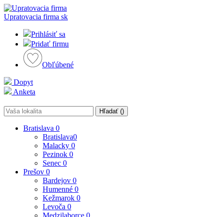
Upratovacia firma
sk
Prihlásiť sa
Pridať firmu
Obľúbené
Dopyt
Anketa
Hľadať (
)
Bratislava
0
Bratislava
0
Malacky
0
Pezinok
0
Senec
0
Prešov
0
Bardejov
0
Humenné
0
Kežmarok
0
Levoča
0
Medzilaborce
0