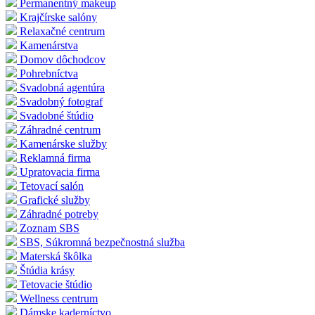
Permanentný makeup
Krajčírske salóny
Relaxačné centrum
Kamenárstva
Domov dôchodcov
Pohrebníctva
Svadobná agentúra
Svadobný fotograf
Svadobné štúdio
Záhradné centrum
Kamenárske služby
Reklamná firma
Upratovacia firma
Tetovací salón
Grafické služby
Záhradné potreby
Zoznam SBS
SBS, Súkromná bezpečnostná služba
Materská škôlka
Štúdia krásy
Tetovacie štúdio
Wellness centrum
Dámske kaderníctvo