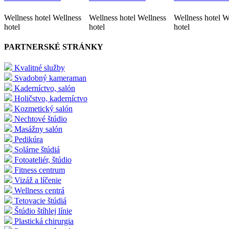
Wellness hotel Wellness
Wellness hotel Wellness
Wellness hotel W
hotel
hotel
hotel
PARTNERSKÉ STRÁNKY
Kvalitné služby
Svadobný kameraman
Kaderníctvo, salón
Holičstvo, kaderníctvo
Kozmetický salón
Nechtové štúdio
Masážny salón
Pedikúra
Solárne štúdiá
Fotoateliér, štúdio
Fitness centrum
Vizáž a líčenie
Wellness centrá
Tetovacie štúdiá
Štúdio štíhlej línie
Plastická chirurgia