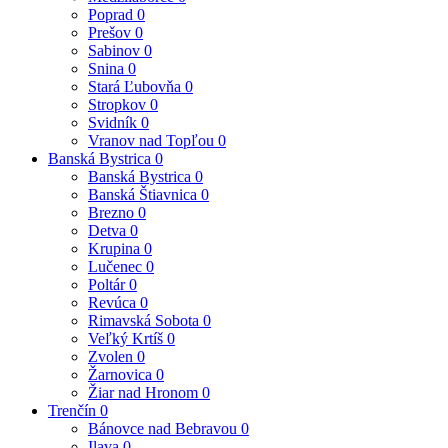
Poprad
0
Prešov
0
Sabinov
0
Snina
0
Stará Ľubovňa
0
Stropkov
0
Svidník
0
Vranov nad Topľou
0
Banská Bystrica
0
Banská Bystrica
0
Banská Štiavnica
0
Brezno
0
Detva
0
Krupina
0
Lučenec
0
Poltár
0
Revúca
0
Rimavská Sobota
0
Veľký Krtíš
0
Zvolen
0
Žarnovica
0
Žiar nad Hronom
0
Trenčín
0
Bánovce nad Bebravou
0
Ilava
0