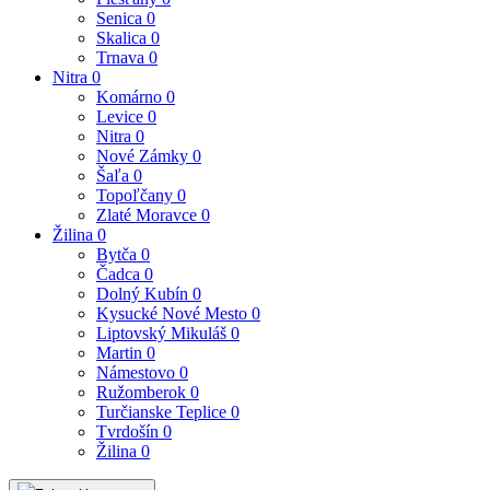
Senica
0
Skalica
0
Trnava
0
Nitra
0
Komárno
0
Levice
0
Nitra
0
Nové Zámky
0
Šaľa
0
Topoľčany
0
Zlaté Moravce
0
Žilina
0
Bytča
0
Čadca
0
Dolný Kubín
0
Kysucké Nové Mesto
0
Liptovský Mikuláš
0
Martin
0
Námestovo
0
Ružomberok
0
Turčianske Teplice
0
Tvrdošín
0
Žilina
0