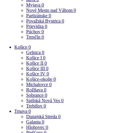
Myjava
0
Nové Mesto nad Váhom
0
Partizánske
0
Považská Bystrica
0
Prievidza
0
Púchov
0
Trenčín
0
Košice
0
Gelnica
0
Košice I
0
Košice II
0
Košice III
0
Košice IV
0
Košice-okolie
0
Michalovce
0
Rožňava
0
Sobrance
0
Spišská Nová Ves
0
Trebišov
0
Trnava
0
Dunajská Streda
0
Galanta
0
Hlohovec
0
Piešťany
0