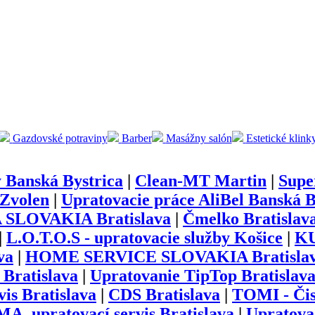
Gazdovské potraviny
Barber
Masážny salón
Estetické klink
 Banská Bystrica
|
Clean-MT Martin
|
Super
 Zvolen
|
Upratovacie práce AliBel Banská B
 SLOVAKIA Bratislava
|
Čmelko Bratislav
|
L.O.T.O.S - upratovacie služby Košice
|
KU
va
|
HOME SERVICE SLOVAKIA Bratisla
ratislava
|
Upratovanie TipTop Bratislav
vis Bratislava
|
CDS Bratislava
|
TOMI - Čis
, upratovací servis Bratislava
|
Upratova