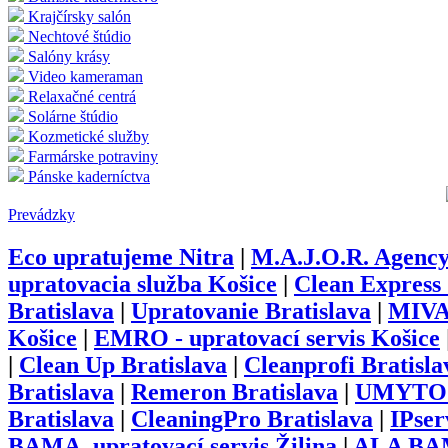
Krajčírsky salón
Nechtové štúdio
Salóny krásy
Video kameraman
Relaxačné centrá
Solárne štúdio
Kozmetické služby
Farmárske potraviny
Pánske kaderníctva
Prevádzky
Eco upratujeme Nitra
|
M.A.J.O.R. Agency
upratovacia služba Košice
|
Clean Express
Bratislava
|
Upratovanie Bratislava
|
MIVA
Košice
|
EMRO - upratovací servis Košice
|
Clean Up Bratislava
|
Cleanprofi Bratisla
Bratislava
|
Remeron Bratislava
|
UMYTO B
Bratislava
|
CleaningPro Bratislava
|
IPser
BAMA, upratovací servis Žilina
|
ALA BAMA