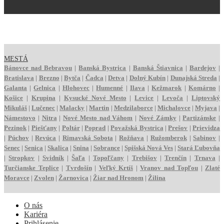
MESTÁ
Bánovce nad Bebravou
|
Banská Bystrica
|
Banská Štiavnica
|
Bardejov
|
Bratislava
|
Brezno
|
Bytča
|
Čadca
|
Detva
|
Dolný Kubín
|
Dunajská Streda
|
Galanta
|
Gelnica
|
Hlohovec
|
Humenné
|
Ilava
|
Kežmarok
|
Komárno
|
Košice
|
Krupina
|
Kysucké Nové Mesto
|
Levice
|
Levoča
|
Liptovský
Mikuláš
|
Lučenec
|
Malacky
|
Martin
|
Medzilaborce
|
Michalovce
|
Myjava
|
Námestovo
|
Nitra
|
Nové Mesto nad Váhom
|
Nové Zámky
|
Partizánske
|
Pezinok
|
Piešťany
|
Poltár
|
Poprad
|
Považská Bystrica
|
Prešov
|
Prievidza
|
Púchov
|
Revúca
|
Rimavská Sobota
|
Rožňava
|
Ružomberok
|
Sabinov
|
Senec
|
Senica
|
Skalica
|
Snina
|
Sobrance
|
Spišská Nová Ves
|
Stará Ľubovňa
|
Stropkov
|
Svidník
|
Šaľa
|
Topoľčany
|
Trebišov
|
Trenčín
|
Trnava
|
Turčianske Teplice
|
Tvrdošín
|
Veľký Krtíš
|
Vranov nad Topľou
|
Zlaté
Moravce
|
Zvolen
|
Žarnovica
|
Žiar nad Hronom
|
Žilina
O nás
Kariéra
Prihlásenie