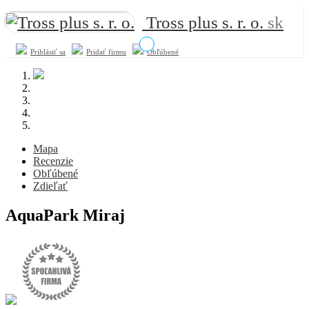
Tross plus s. r. o.
sk
Prihlásiť sa
Pridať firmu
Obľúbené
Mapa
Recenzie
Obľúbené
Zdieľať
AquaPark Miraj