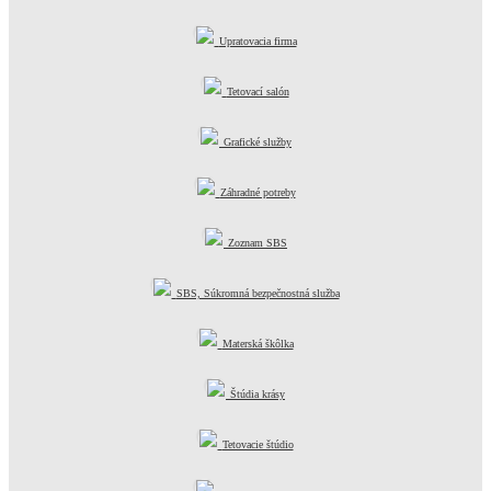
Upratovacia firma
Tetovací salón
Grafické služby
Záhradné potreby
Zoznam SBS
SBS, Súkromná bezpečnostná služba
Materská škôlka
Štúdia krásy
Tetovacie štúdio