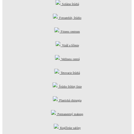
Solárne štúdiá
Fotoateliér, štúdio
Fitness centrum
Vizáž a líčenie
Wellness centrá
Tetovacie štúdiá
Štúdio štíhlej línie
Plastická chirurgia
Permanentný makeup
Krajčírske salóny