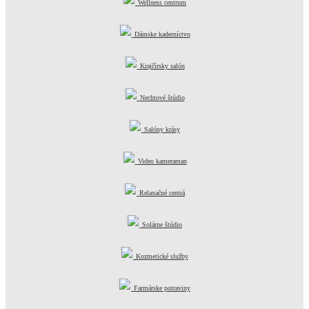
Wellness centrum
Dámske kaderníctvo
Krajčírsky salón
Nechtové štúdio
Salóny krásy
Video kameraman
Relaxačné centrá
Solárne štúdio
Kozmetické služby
Farmárske potraviny