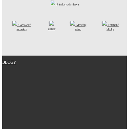
Pánske kaderníctva
Gazdovské
Masážny
Estetické
Barber
potraviny
salón
klinky
BLOGY