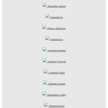
Relaxačné centrum
Kamenárstva
Domov dôchodcov
Pohrebníctva
Svadobná agentúra
Svadobný fotograf
Svadobné štúdio
Záhradné centrum
Kamenárske služby
Reklamná firma