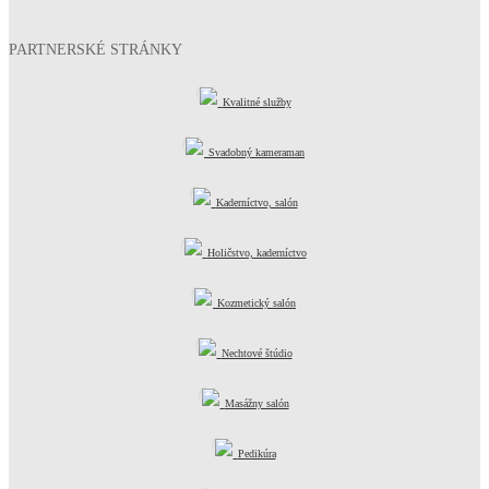
PARTNERSKÉ STRÁNKY
Kvalitné služby
Svadobný kameraman
Kaderníctvo, salón
Holičstvo, kaderníctvo
Kozmetický salón
Nechtové štúdio
Masážny salón
Pedikúra