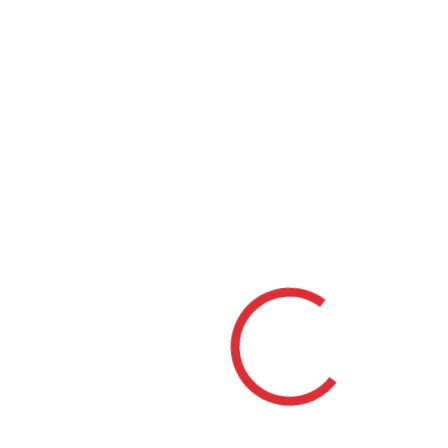
Frankie LV Levice
|
Upratovacie služby
Frankie BS Banská
Štiavnica
|
Upratovacie
služby Frankie ZH Žiar
nad Hronom
|
Upratovacia firma SIBA
Servis Martin
|
AMC